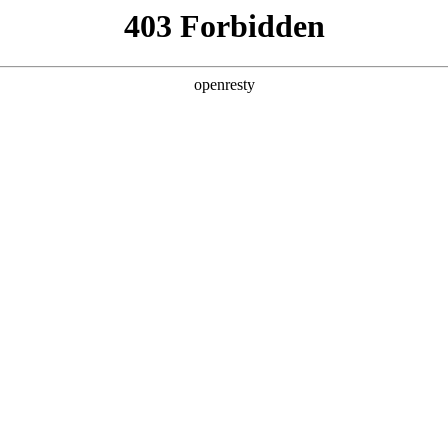
产品及服务
行业解决方案
合作伙伴
投资者关系
国际问学
智算基础设施
算力调度加速
智